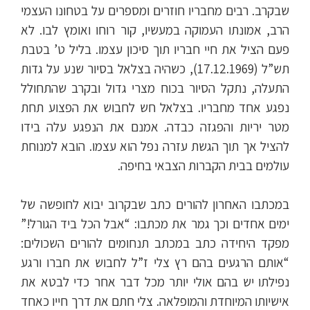
שבקרב. רבים מחבריו חוזרים ומספרים על בטחונו העצמי
הרב, אמונתו העמוקה במעשיו, קור רוחו ואומץ לבו. לא
פעם הציל את חיי חבריו תוך סיכון עצמו. בליל ט’ בטבת
תש”ל (17.12.1969), כשהיה בצלאל בסיור שנע על גדות
התעלה, נתקל הסיור בכוח מצרי גדול ובקרב שהתחולל
נפגע אחד מחבריו. בצלאל חש לחבוש את הפצוע תחת
מטר יריות והפגזה כבדה. אמנם את הנפגע עלה בידו
להציל אך תוך הגשת עזרה נפל הוא עצמו. הובא למנוחת
עולמים בבית הקברות הצבאי בחיפה.
במכתבו האחרון להורים כתב שבקרוב יבוא לחופשה של
ימים אחדים וכך גמר את מכתבו: “אבל הכל ביד הגורל!”
מפקד היחידה כתב במכתב תנחומים להורים השכולים:
“אותם הרגעים בהם רץ צלי ז”ל לחבוש את חברו ורגע
נפילתו יש בהם אולי יותר מכל דבר אחר כדי לבטא את
אישיותו המיוחדת והמופלאה. צלי חתם את דרך חייו כאחד