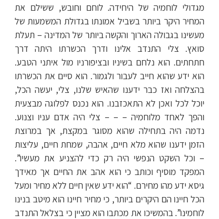
מגדולי לוחמיה של היחידה. לוחם וחובש, ששילם את
המחיר היקר ביותר בשביל אמונתו בגדולת המשמעות של
מעשינו בגבולה הארוך והקשה ביותר של המדינה – תעלת
סואץ. צלי התנדב אלינו ודרך הכשרתו היתה דרך
חתחתים. הוא נלחם בשיניו ובציפורניו מול איתני הטבע.
הוא ידע שהוא חייב לעבור ולגמור. הוא סיים את הכשרתו
בהצלחה ואז כבר ידענו שהאיש שלנו, צלי, יעשה הכל,
יוכל לכל ואכן לא התאכזבנו. הוא נכנס לפלוגה מבצעית
והפך לאחד מלוחמיה – – – צלי היה אדם עניו וצנוע.
נדמה היה בתחילה שהוא מסוגר במקצת, אך במרוצת
הזמן ידענו שהוא מלא חיים, אהבה, שמחת חיים, עליצות
– וכל השקט הנפשי היה רק כדי להצניע את מעשיו”.
המפקד מוסיף וכותב כי הוא אהב את החיים אך מאידך
גיסא ידע מהו מחירם. “הוא ידע שאין חיים ללא מחיר ומעל
הכל חיינו הם היקרים ביותר, כי מחיר חיינו הוא מיטב בנינו
לוחמינו”. בהמשיכו את מכתבו הוא מציין כי בצלאל התנדב