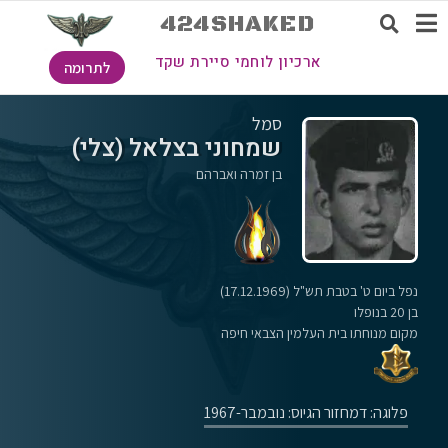
424SHAKED
ארכיון לוחמי סיירת שקד
לתרומה
סמל
שמחוני בצלאל (צלי)
בן זמרה ואברהם
נפל ביום ט' בטבת תש"ל (17.12.1969)
בן 20 בנופלו
מקום מנוחתו בית העלמין הצבאי חיפה
פלוגה: ד
מחזור הגיוס: נובמבר-1967