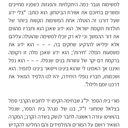
למשימות ועבר כמה היתקלויות והפגזות כשפניו מחייכים
ומשרים בחיוכם את אווירת הביטחון. הוא כותב: “צלי ידע
שעל דורנו זה הוטלה אחת המשימות הקשות ביותר של
תולדות תקומת ישראל. הוא ידע שאכן הוא וחבריו מהווים
את דור ההמשך וכי לא רק יוכלו למשימה שהוטלה עליהם
אלא יפליאו להרקיע שחקים בה. – – – הוא ידע את
משמעות המלה ‘חירות’; הוא ידע שאכן מלה זו רקומה
ברקמת דם יקר של עשרות בנים שנפלו. – – – הוא נפל
ואיננו אך האמינו לי שהוא בינינו ויישאר בינינו לתמיד. הוא
ושכמותו, חבריו נופלי היחידה, יהיו לנו הלפיד המאיר את
דרכנו יומם ולילה”.
מורי בית הספר יל”ג שבחיפה הקימו יד לחובש הקרבי סמל
בצלאל שמחוני ז”ל, בנו של מנהל בית הספר, שנפל
בהושיטו עזרה ראשונה לחבר לנשק בשדה הקרב; המקרה
השאיר רושם על המורים והתלמידים והם החליטו להקדיש