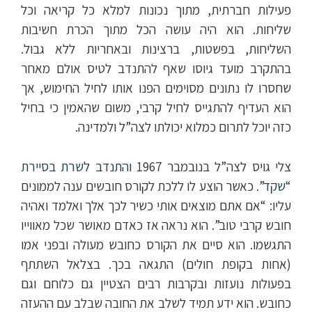
פעילות חברתית, מתוך נכונות למלא כל קריאה וכל
שליחות. הוא היה עושה הכל מתוך הכרת חשיבות
השליחות, בפשטות, ברצינות ובאחריות ללא גבול.
בהתקרב מועד גיוסו שאף להתנדב לטיס אולם מאחר
שחסרו לו נתונים מסוימים הפנו אותו לחיל החימוש, אך
הוא העדיף להתגייס לחיל קרבי, משום שהאמין כי בחיל
כזה יוכל לתרום כמלוא יכולתו לצה”ל ולמדינה.
והתנדב לשרת בסיירת
צלי גויס לצה”ל בנובמבר 1967
“שקד”.
כאשר הוצע לו ללכת לקורס חובשים ענה לממונים
עליו: “אם אתם מוצאים אותי כשיר לכך אלך ואלמד ואהיה
חובש קרבי טוב”. הוא נראה אז כאדם מאושר שכל מאווייו
התגשמו. הוא סיים את הקורס כחובש מעולה ובפני אמו
(אחות בקופת חולים) התגאה בכך. בצלאל השתתף
בפעולות נועזות ובקרבות רבים הצטיין גם כלוחם וגם
כחובש. הוא ידע תמיד לשלב את החובה שבלב עם ההעזה