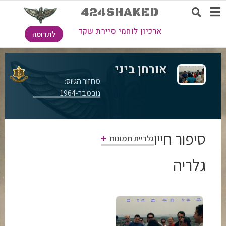
424SHAKED
ארכיון לוחמי סיירת שקד
לתרומה
אורחן ביני
מחזור הגיוס:
נובמבר-1964
סיפור חייו
גלריית תמונות
גלריה