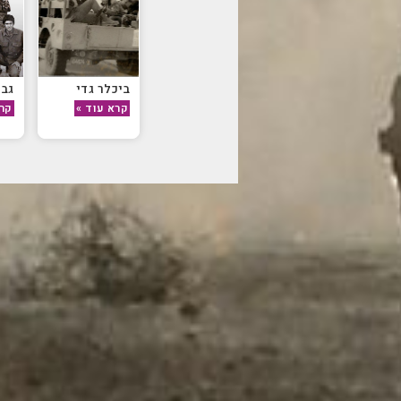
ביכלר גדי
גבע
קרא עוד »
קרא