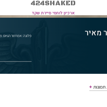
424SHAKED
ארכיון לוחמי סיירת שקד
 מאיר
פלוגה: א
מחזור הגיוס: מאי-2
 תמונות