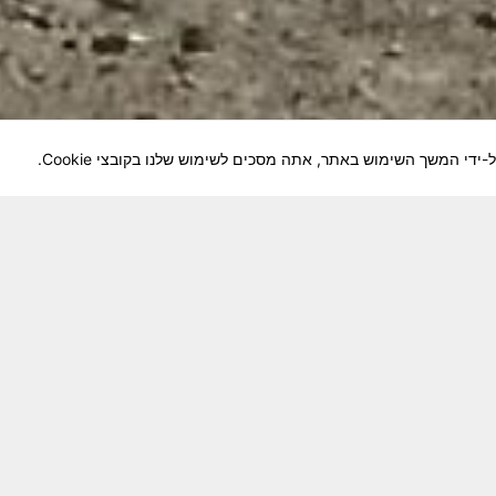
לוחמיה והנגשה למשפחות השכולות, לבוגרי היחידה, ולצי
צא בתנופה לשינויים ושידרוגים המחייבים השקעה נפשית 
וה מזכרת דיגיטלית חיה ונאמנה לחברים שנפלו ואנו נזכור