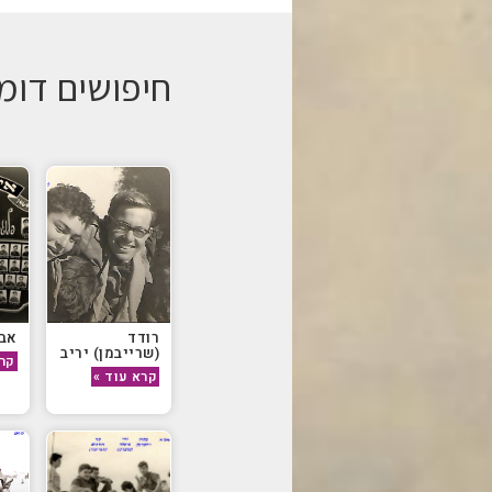
חיפושים דומ
רודד
אבר
(שרייבמן) יריב
קרא
קרא עוד »