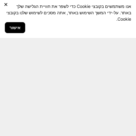
×
אנו משתמשים בקובצי Cookie כדי לשפר את חוויית הגלישה שלך
באתר. על-ידי המשך השימוש באתר, אתה מסכים לשימוש שלנו בקובצי
Cookie.
אישור
חבר יקר! האתר מטרתו שימור מורשת היחידה ולוחמיה
והנגשה למשפחות השכולות, לבוגרי היחידה, ולציבור
הרחב.
היום יותר מתמיד, אחרי משבר ה 7 באוקטובר
חשיבותו של האתר מתעצמת.
האתר נמצא בתנופה
לשינויים ושידרוגים המחייבים השקעה נפשית ותקציבית.
אודה לכם על כל תמיכה אפשרית שתעזור לי ולחברים