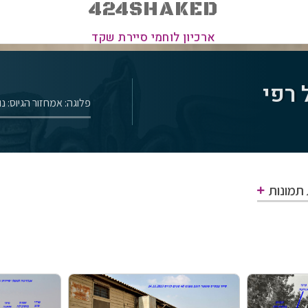
424SHAKED
ארכיון לוחמי סיירת שקד
 רפי
פלוגה: א
מחזור הגיוס: נובמ
 תמונות