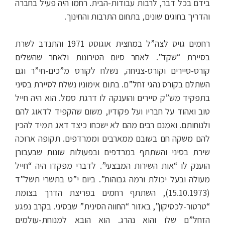
בידם בכל דבר, לרבות עבודות-הבית. רחמו היה פעיל בחברה
והדריך בחוגים שונים, בתחום התרבות והחינוך.
רחמים גויס לצה”ל במחצית אוגוסט 1971 והתנדב לשרת
בסיירת “שקד”. לאחר סיום הטירונות ולאחר שהשלים
קורס-סיירים וקורס-צניחה, נשלח לקורס מ”כים-חי”ר וגם
השתלם בקורס נהגי זחל”ם. בתום אימוניו נשלח לסיירת בסיני
בתפקיד מש”ק סיירים והוענקה לו דרגת סמל. הוא היה חייל
טוב ואהוד על חבריו ועל פקודיו, משום שהקפיד לדאוג להם
ולנוחותם. ואמנם רבים מהם לא ישכחו כיצד דאג תמיד להכין
להם משקה חם בשובם ממארבים וממרדפים. תקופה ארוכה
שירת בסיני והשתתף במרדפים ובפעולות שונות שבעבורן
הוענק לו “אות השירות המבצעי”. לדברי מפקדו היה “חייל
מעולה ובעל יכולת ורמה גבוהות”. ביום י”ט בתשרי תשל”ד
(15.10.1973), השתתף רחמים בפריצת הדרך בצומת
“טרטור-לכסיקון”, באזור “החווה הסינית” שבסיני. בקרב נפגע
הזחל”ם שלו והוא נהרג. הוא הובא למנוחת-עולמים