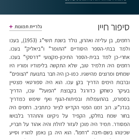
סיפור חייו
גלריית תמונות
רחמים, בן עליזה ואהרון, נולד בשנת תשי”ג (1953), בעכו
ולמד בבתי-הספר היסודיים “התומר” ו”ביאליק” בעכו.
אחרי-כן למד בבית-הספר התיכון-מקצועי “דרסקי” בעכו.
רחמים היה תלמיד טוב, שלא התקשה בלימודיו ומוריו היו
שמחים ומרוצים מהישגיו. כמו-כן היה חבר בתנועת “הצופים”
וברבות הימים הדריך בקן עכו. הוא היה ספורטאי מצטיין
בעיקר כשחקן כדורגל בקבוצת “הפועל” עכו, הדריך
בספורט, בהתעמלות ובפיתוח-הגוף ואף שימש כמדריך
בגדנ”ע. רוב זמנו הפנוי הקדיש לציור כתחביב. רחמים היה
בחור שמח בחלקו, הקפיד על ניקיונו והתהדר בלבושו
המסודר. תמיד היה מוכן לעזור לזולת והיה אהוד על חבריו,
שכינוהו בשם-חיבה “רחמו”. הוא היה בן נאמן להוריו וסייע