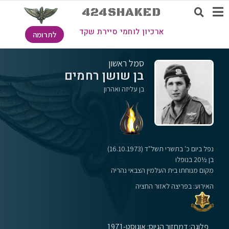
424SHAKED
ארכיון לוחמי סיירת שקד
לתרומה
סמל ראשון
בן שושן רחמים
בן עליזה ואהרון
נפל ביום כ' בתשרי תשל"ד (16.10.1973)
בן ½20 בנופלו
מקום מנוחתו בית העלמין הצבאי נהריה
האירוע: בפריצה לאזור החציה
פלוגה: ד
מחזור הגיוס: אוגוסט-1971