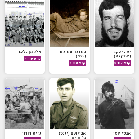
יפה יעקב
סמרגון עמיקם
אלטמן גלעד
(יענקלה)
(עמי)
קרא עוד »
קרא עוד »
קרא עוד »
אגסי יוסי
אבינועם (יגנס)
גזית דורון
גל חיים