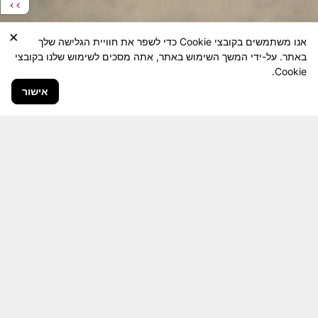
×
אנו משתמשים בקובצי Cookie כדי לשפר את חוויית הגלישה שלך
באתר. על-ידי המשך השימוש באתר, אתה מסכים לשימוש שלנו בקובצי
Cookie.
אישור
חבר יקר! האתר מטרתו שימור מורשת היחידה ולוחמיה
והנגשה למשפחות השכולות, לבוגרי היחידה, ולציבור
הרחב.
היום יותר מתמיד, אחרי משבר ה 7 באוקטובר
חשיבותו של האתר מתעצמת.
האתר נמצא בתנופה
לשינויים ושידרוגים המחייבים השקעה נפשית ותקציבית.