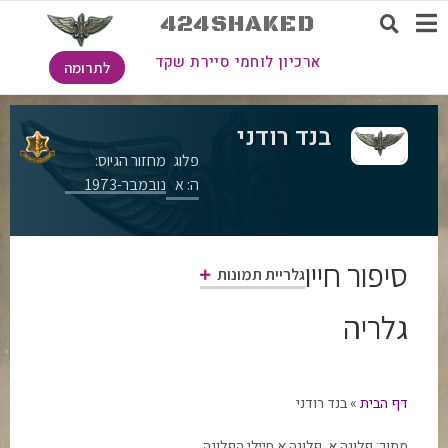
424SHAKED
ארכיון לוחמי סיירת שקד
לתרומה
בנד רודני
פלוג
מחזור הגיוס:
ה: א
נובמבר-1973
סיפור חייו
גלריית תמונות
גלריה
דף הבית
»
בנד רודני
מתוך:
פלוגה א
,
פלוגה א חיילי הפלוגה