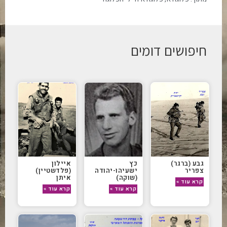
חיפושים דומים
גבע (ברגר)
כץ
איילון
צפריר
ישעיהו-יהודה
(פלדשטיין)
(שוקה)
איתן
קרא עוד »
קרא עוד »
קרא עוד »