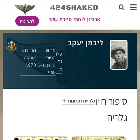
424SHAKED
ארכיון לוחמי סיירת שקד
לתרומה
ליבמן יעקב
מחזור
הדרכת:
פלו
הגיוס:
אוגוסט-
גה:
נובמבר-1
1970
א
968
סיפור חייו
גלריית תמונות
גלריה