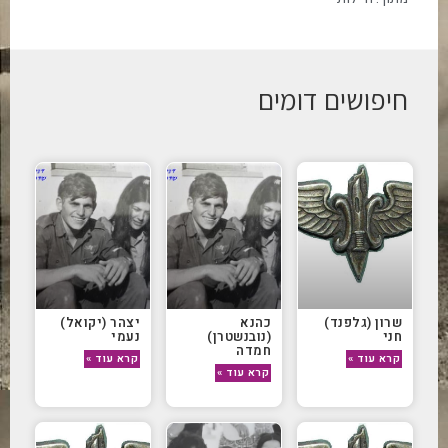
חיפושים דומים
שרון (גלפנד)
כהנא
יצהר (יקואל)
חני
(נובנשטרן)
נעמי
חמדה
קרא עוד »
קרא עוד »
קרא עוד »