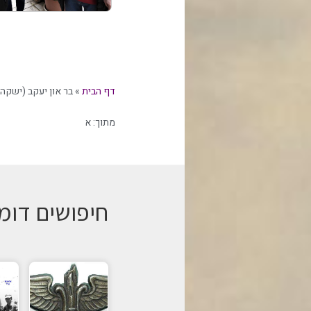
דף הבית
»
בר און יעקב (ישקה)
מתוך:
א
חיפושים דומ