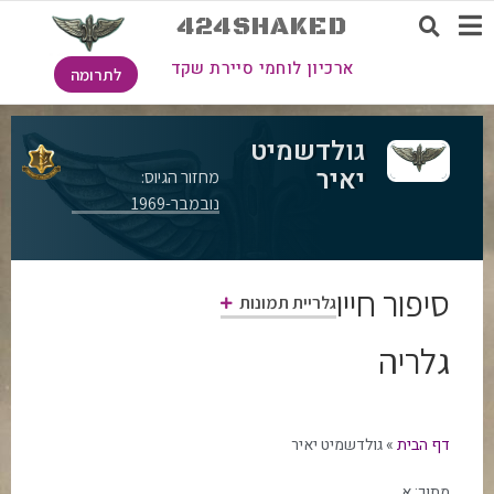
424SHAKED
ארכיון לוחמי סיירת שקד
לתרומה
גולדשמיט
יאיר
מחזור הגיוס:
נובמבר-1969
סיפור חייו
גלריית תמונות
גלריה
דף הבית
»
גולדשמיט יאיר
מתוך:
א