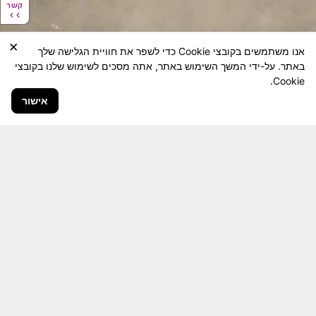
קשר
קשר
×
אנו משתמשים בקובצי Cookie כדי לשפר את חוויית הגלישה שלך
באתר. על-ידי המשך השימוש באתר, אתה מסכים לשימוש שלנו בקובצי
Cookie.
אישור
חבר יקר! האתר מטרתו שימור מורשת היחידה ולוחמיה
והנגשה למשפחות השכולות, לבוגרי היחידה, ולציבור
הרחב.
היום יותר מתמיד, אחרי משבר ה 7 באוקטובר
חשיבותו של האתר מתעצמת.
האתר נמצא בתנופה