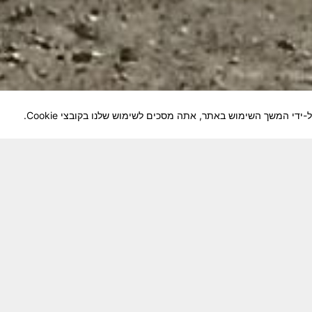
לוחמיה והנגשה למשפחות השכולות, לבוגרי היחידה, ולצי
צא בתנופה לשינויים ושידרוגים המחייבים השקעה נפשית 
וה מזכרת דיגיטלית חיה ונאמנה לחברים שנפלו ואנו נזכור