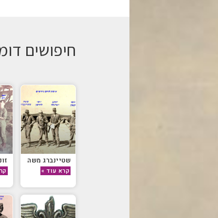
חיפושים דומ
שטיינברג משה
זונ
קרא עוד »
קרא