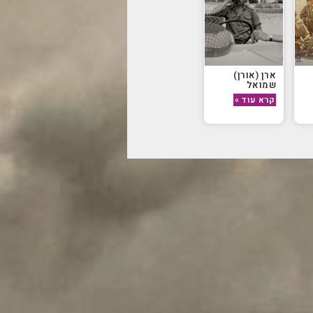
ארן (אורן)
שמואל
קרא עוד »