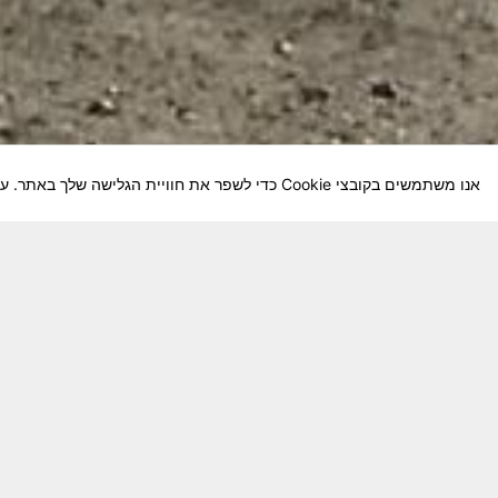
אנו משתמשים בקובצי Cookie כדי לשפר את חוויית הגלישה שלך באתר. על-ידי המשך השימוש באתר, אתה מסכים לשימוש שלנו בקובצי Cookie.
חבר יקר! האתר מטרתו שימור מורשת היחידה ו
באוקטובר חשיבותו של האתר מתעצמת.
האתר נמ
שתעזור לי ולחברים המסייעים בקידום האתר
המהו
בתודה מראש ניר כהן נייד – 050-5642288. נא עדכן אותי על תרומתך