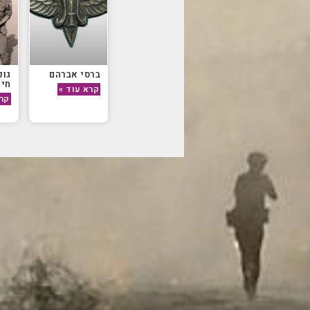
ברסי אברהם
גונ
חיי
קרא עוד »
קרא