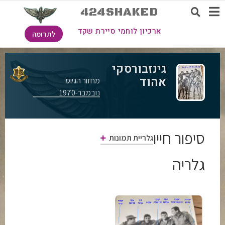
424SHAKED
ארכיון לוחמי סיירת שקד
לתרומה
גינזבורסקי
אהוד
מחזור הגיוס:
נובמבר-1970
סיפור חייו
גלריית תמונות
גלריה