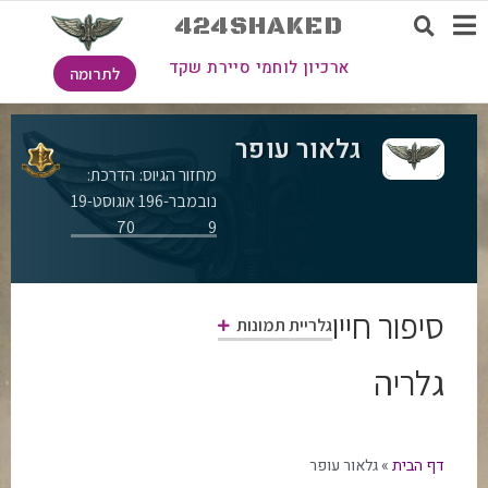
424SHAKED
ארכיון לוחמי סיירת שקד
לתרומה
גלאור עופר
מחזור הגיוס:
הדרכת:
נובמבר-196
אוגוסט-19
70
9
סיפור חייו
גלריית תמונות
גלריה
דף הבית
»
גלאור עופר