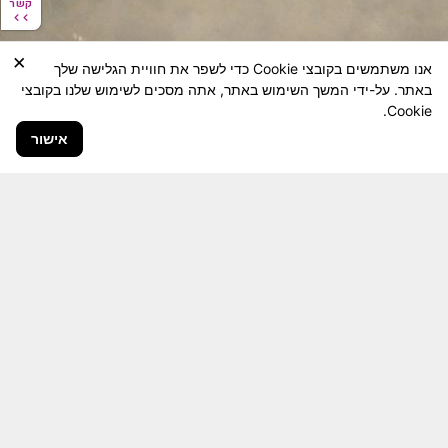
קשר
קשר
×
אנו משתמשים בקובצי Cookie כדי לשפר את חוויית הגלישה שלך
באתר. על-ידי המשך השימוש באתר, אתה מסכים לשימוש שלנו בקובצי
Cookie.
אישור
חבר יקר! האתר מטרתו שימור מורשת היחידה ולוחמיה
והנגשה למשפחות השכולות, לבוגרי היחידה, ולציבור
הרחב.
היום יותר מתמיד, אחרי משבר ה 7 באוקטובר
חשיבותו של האתר מתעצמת.
האתר נמצא בתנופה
לשינויים ושידרוגים המחייבים השקעה נפשית ותקציבית.