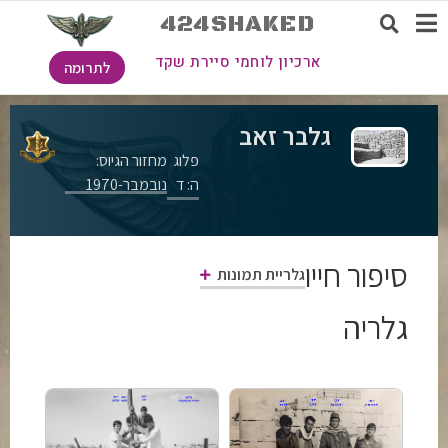
424SHAKED
ארכיון לוחמי סיירת שקד
לתרומה
גלבר זאב
פלוג
מחזור הגיוס:
ה: ד
נובמבר-1970
סיפור חייו
גלריית תמונות
גלריה