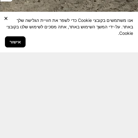
×
אנו משתמשים בקובצי Cookie כדי לשפר את חוויית הגלישה שלך
באתר. על-ידי המשך השימוש באתר, אתה מסכים לשימוש שלנו בקובצי
Cookie.
אישור
חבר יקר! האתר מטרתו שימור מורשת היחידה ולוחמיה
והנגשה למשפחות השכולות, לבוגרי היחידה, ולציבור
הרחב.
היום יותר מתמיד, אחרי משבר ה 7 באוקטובר
חשיבותו של האתר מתעצמת.
האתר נמצא בתנופה
לשינויים ושידרוגים המחייבים השקעה נפשית ותקציבית.