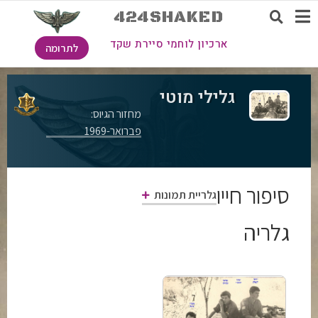
424SHAKED
ארכיון לוחמי סיירת שקד
לתרומה
גלילי מוטי
מחזור הגיוס:
פברואר-1969
סיפור חייו
גלריית תמונות
גלריה