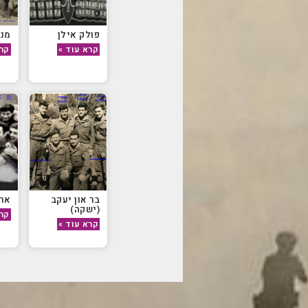
פולק אילן
מנצ
קרא עוד »
קרא
בר און יעקב
ארז
(ישקה)
קרא
קרא עוד »