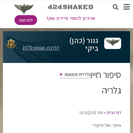
424SHAKED
ארכיון לוחמי סיירת שקד
לתרומה
גנור (כהן)
ביקי
הדרכת: אוגוסט-1970
סיפור חייו
גלריית תמונות
גלריה
דף הבית
»
גנור (כהן) ביקי
מתוך:
סגל פיקודי