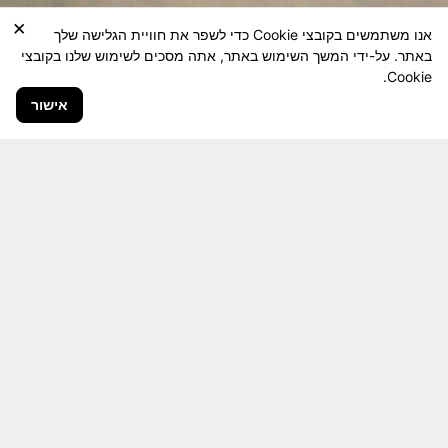
×
אנו משתמשים בקובצי Cookie כדי לשפר את חוויית הגלישה שלך
באתר. על-ידי המשך השימוש באתר, אתה מסכים לשימוש שלנו בקובצי
Cookie.
אישור
חבר יקר! האתר מטרתו שימור מורשת היחידה ולוחמיה
והנגשה למשפחות השכולות, לבוגרי היחידה, ולציבור
הרחב.
היום יותר מתמיד, אחרי משבר ה 7 באוקטובר
חשיבותו של האתר מתעצמת.
האתר נמצא בתנופה
לשינויים ושידרוגים המחייבים השקעה נפשית ותקציבית.
אודה לכם על כל תמיכה אפשרית שתעזור לי ולחברים