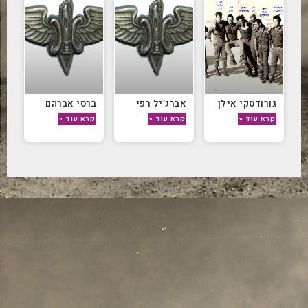
גורודסקי אילן
אברג’יל רפי
ברסי אברהם
קרא עוד »
קרא עוד »
קרא עוד »