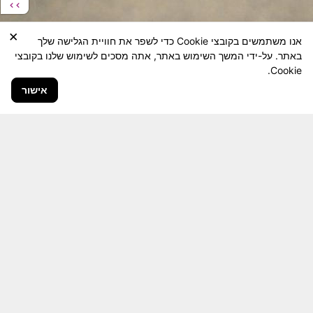
×
אנו משתמשים בקובצי Cookie כדי לשפר את חוויית הגלישה שלך
באתר. על-ידי המשך השימוש באתר, אתה מסכים לשימוש שלנו בקובצי
Cookie.
אישור
חבר יקר! האתר מטרתו שימור מורשת היחידה ולוחמיה
והנגשה למשפחות השכולות, לבוגרי היחידה, ולציבור
הרחב.
היום יותר מתמיד, אחרי משבר ה 7 באוקטובר
חשיבותו של האתר מתעצמת.
האתר נמצא בתנופה
לשינויים ושידרוגים המחייבים השקעה נפשית ותקציבית.