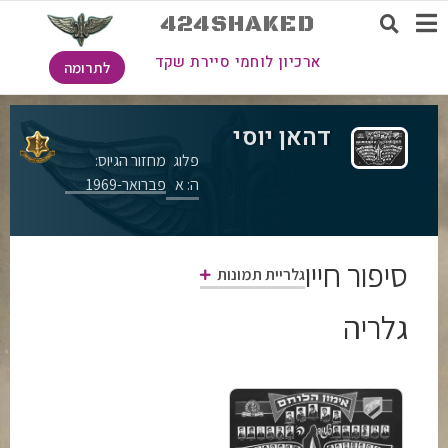
424SHAKED
ארכיון לוחמי סיירת שקד
לתרומה
דהאן יוסי
פלוג
מחזור הגיוס:
ה: א
פברואר-1969
סיפור חייו
גלריית תמונות
גלריה