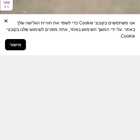
קשר
קשר
×
אנו משתמשים בקובצי Cookie כדי לשפר את חוויית הגלישה שלך
באתר. על-ידי המשך השימוש באתר, אתה מסכים לשימוש שלנו בקובצי
Cookie.
אישור
חבר יקר! האתר מטרתו שימור מורשת היחידה ולוחמיה
והנגשה למשפחות השכולות, לבוגרי היחידה, ולציבור
הרחב.
היום יותר מתמיד, אחרי משבר ה 7 באוקטובר
חשיבותו של האתר מתעצמת.
האתר נמצא בתנופה