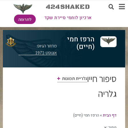
424SHAKED
ארכיון לוחמי סיירת שקד
לתרומה
הרפז חמי
(חיים)
מחזור הגיוס:
אוגוסט-1971
סיפור חייו
גלריית תמונות
גלריה
דף הבית
»
הרפז חמי (חיים)
מתוך:
א