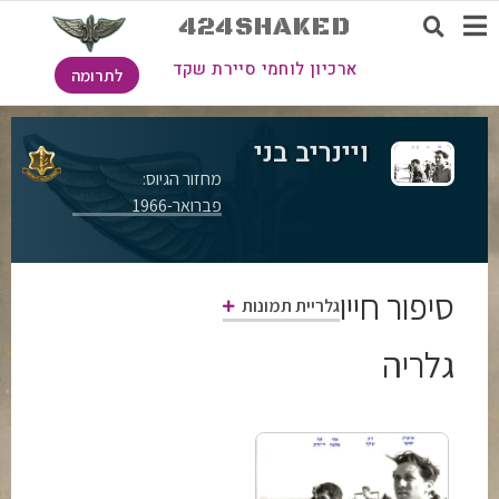
424SHAKED
ארכיון לוחמי סיירת שקד
לתרומה
ויינריב בני
מחזור הגיוס:
פברואר-1966
סיפור חייו
גלריית תמונות
גלריה