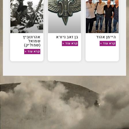
היימן אהוד
בן זאב גיורא
אהרונוביץ
שמואל
קרא עוד »
קרא עוד »
(שמוליק)
קרא עוד »