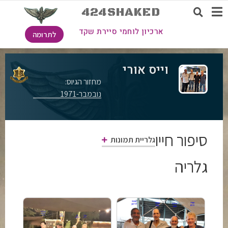
424SHAKED
ארכיון לוחמי סיירת שקד
לתרומה
וייס אורי
מחזור הגיוס:
נובמבר-1971
סיפור חייו
גלריית תמונות
גלריה