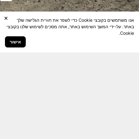
×
אנו משתמשים בקובצי Cookie כדי לשפר את חוויית הגלישה שלך
באתר. על-ידי המשך השימוש באתר, אתה מסכים לשימוש שלנו בקובצי
Cookie.
אישור
חבר יקר! האתר מטרתו שימור מורשת היחידה ולוחמיה
והנגשה למשפחות השכולות, לבוגרי היחידה, ולציבור
הרחב.
היום יותר מתמיד, אחרי משבר ה 7 באוקטובר
חשיבותו של האתר מתעצמת.
האתר נמצא בתנופה
לשינויים ושידרוגים המחייבים השקעה נפשית ותקציבית.