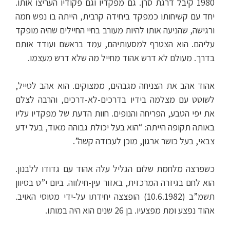
1980 קיבל דרגת סרן. גם מפקדיו וגם פקודיו העריצו אותו.
יחד עם קשיחותו כמפקד ביחידה קרבית, הייתה בו נפש חמה
ורגישה, שהניעה אותו להיות מעורב בחיי החיילים שהיה מופקד
עליהם. הוא הצטרף למסעותיהם, עמד בראשם ועודד אותם
בדרך. מעולם לא דרש אהוד מחייל מה שלא דרש מעצמו.
אהוד אהב את הצניחה מגבהים, ממצוקים. הוא אהב לטייל,
לשוטט עם מצלמה בידיו בדרכים-לא-דרכים, והרבה לצלם
את יפי הטבע, הפריחה והנופים. חוות הדעת של מפקדיו עליו
באותה תקופה הייתה: “הוא בעל יכולת גבוהה מאוד, בעל ידע
צבאי, בעל כושר ארגון, מוכן לעבודה קשה”.
כשפרצה מלחמת שלום הגליל עלה אהוד עם גדודו ללבנון.
הוא לחם בגיזרה המרכזית, באזור עין-חילווה. ביום י”ט בסיוון
תשמ”ב (10.6.1982) הופצצה יחידתו על-ידי מטוסי האויב.
אהוד נפצע ומת מפצעיו. בן 26 שנים הוא היה במותו.