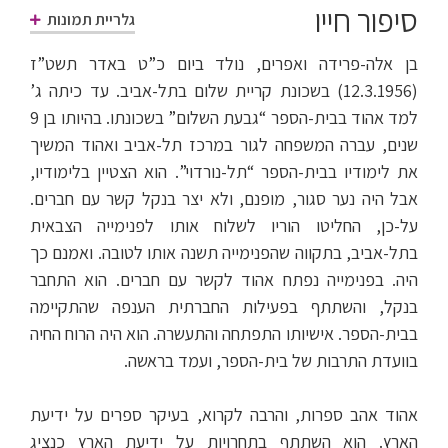
סיפור חייו
גלריית תמונות
בן אלה-פרידה ואפרים, נולד ביום כ”ט באדר תשט”ז
(12.3.1956) בשכונת קריית שלום בתל-אביב. עד כיתה ג’
למד אהוד בבית-הספר “גבעת השלום” בשכונתו. בהיותו בן 9
שנים, עברה המשפחה לגור במרכז תל-אביב ואהוד המשיך
את לימודיו בבית-הספר “תל-נורדוי”. הוא הצטיין בלימודיו,
אבל היה נער סגור, מופנם, ולא יצר בנקל קשר עם חברים.
על-כן, החליטו הוריו לשלוח אותו לפנימייה הצבאית
בתל-אביב, בתקווה שהפנימייה תשנה אותו לטובה. ואמנם כך
היה. בפנימייה נפתח אהוד לקשר עם חברים. הוא התחבר
בנקל, והשתתף בפעילות החברתית הענפה שהתקיימה
בבית-הספר. אישיותו התפתחה והתעשרה. הוא היה הרוח החיה
בוועדת התרבות של בית-הספר, ועמד בראשה.
אהוד אהב ספרות, והרבה לקרוא, בעיקר ספרים על ידיעת
הארץ. הוא השתתף בתחרויות על ידיעת הארץ כנציג