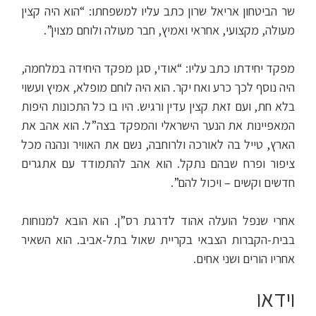
שר הביטחון אריאל שרון כתב עליו למשפחתו: “הוא היה קצין
מעולה, מקצועי, אחראי ואמיץ, חבר מעולה ולוחם מצוין”.
מפקד יחידתו כתב עליו: “אודי, סגן מפקד היחידה במלחמה,
היה נוסף לכך כרע ואח יקר. הוא היה לוחם מופלא, אמיץ ועשוי
בלא חת, ועם זאת קצין עדין ורגיש. היו בו כל התכונות היפות
המאפיינות את הנער הישראלי והמפקד בצה”ל. הוא אהב את
הארץ, טייל בה לאורכה ולרוחבה, נשם את האוויר ונהנה מכל
ציפור ופרח שבהם נתקל. הוא אהב להתמודד עם אתגרים
חדשים וקשים – ויכול להם”.
אחרי שנפל הועלה אהוד לדרגת רס”ן. הוא הובא למנוחות
בבית-הקברות הצבאי בקריית שאול בתל-אביב. הוא השאיר
אחריו הורים ושני אחים.
וידאו