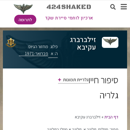
424SHAKED
ארכיון לוחמי סיירת שקד
לתרומה
זילברברג
עקיבא
פלוג
מחזור הגיוס:
ה: א
פברואר-1971
סיפור חייו
גלריית תמונות
גלריה
דף הבית
»
זילברברג עקיבא
מתוך:
חיילים
,
פלוגה א
,
פלוגה א חיילי הפלוגה