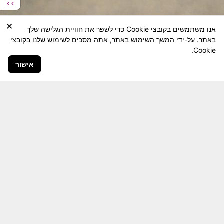
×
אנו משתמשים בקובצי Cookie כדי לשפר את חוויית הגלישה שלך
באתר. על-ידי המשך השימוש באתר, אתה מסכים לשימוש שלנו בקובצי
Cookie.
אישור
חבר יקר! האתר מטרתו שימור מורשת היחידה ולוחמיה
והנגשה למשפחות השכולות, לבוגרי היחידה, ולציבור
הרחב.
היום יותר מתמיד, אחרי משבר ה 7 באוקטובר
חשיבותו של האתר מתעצמת.
האתר נמצא בתנופה
לשינויים ושידרוגים המחייבים השקעה נפשית ותקציבית.