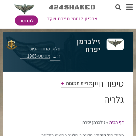
424SHAKED
ארכיון לוחמי סיירת שקד
לתרומה
זילברמן
יפרח
פלוג
מחזור הגיוס:
ה: ב
אוגוסט-1965
סיפור חייו
גלריית תמונות
גלריה
דף הבית
»
זילברמן יפרח
מתוך:
סגל פיקודי
,
פלוגה ב
,
פלוגה ב קציני הפלוגה