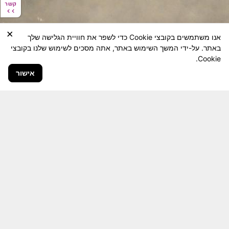
קשר
קשר
×
אנו משתמשים בקובצי Cookie כדי לשפר את חוויית הגלישה שלך
באתר. על-ידי המשך השימוש באתר, אתה מסכים לשימוש שלנו בקובצי
Cookie.
אישור
חבר יקר! האתר מטרתו שימור מורשת היחידה ולוחמיה
והנגשה למשפחות השכולות, לבוגרי היחידה, ולציבור
הרחב.
היום יותר מתמיד, אחרי משבר ה 7 באוקטובר
חשיבותו של האתר מתעצמת.
האתר נמצא בתנופה