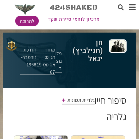
424SHAKED
ארכיון לוחמי סיירת שקד
לתרומה
חן
(חנילביץ)
מחזור
הדרכת:
פלו
יגאל
הגיוס:
נובמבר-
גה:
אוגוסט-19
1968
ב
67
סיפור חייו
גלריית תמונות
גלריה