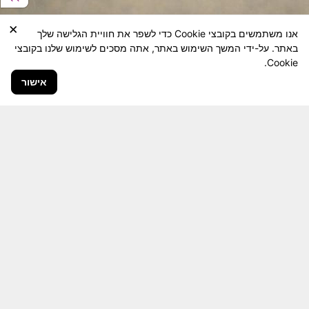
×
אנו משתמשים בקובצי Cookie כדי לשפר את חוויית הגלישה שלך
באתר. על-ידי המשך השימוש באתר, אתה מסכים לשימוש שלנו בקובצי
Cookie.
אישור
חבר יקר! האתר מטרתו שימור מורשת היחידה ולוחמיה
והנגשה למשפחות השכולות, לבוגרי היחידה, ולציבור
הרחב.
היום יותר מתמיד, אחרי משבר ה 7 באוקטובר
חשיבותו של האתר מתעצמת.
האתר נמצא בתנופה
לשינויים ושידרוגים המחייבים השקעה נפשית ותקציבית.