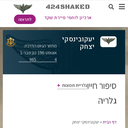
424SHAKED
ארכיון לוחמי סיירת שקד
לתרומה
יעקובינסקי
יצחק
מחזור הגיוס:
הדרכת:
אוגוסט-196
נובמבר-1
965
4
סיפור חייו
גלריית תמונות
גלריה
דף הבית
»
יעקובינסקי יצחק