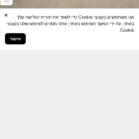
×
אנו משתמשים בקובצי Cookie כדי לשפר את חוויית הגלישה שלך
באתר. על-ידי המשך השימוש באתר, אתה מסכים לשימוש שלנו בקובצי
Cookie.
אישור
חבר יקר! האתר מטרתו שימור מורשת היחידה ולוחמיה
והנגשה למשפחות השכולות, לבוגרי היחידה, ולציבור
הרחב.
היום יותר מתמיד, אחרי משבר ה 7 באוקטובר
חשיבותו של האתר מתעצמת.
האתר נמצא בתנופה
לשינויים ושידרוגים המחייבים השקעה נפשית ותקציבית.