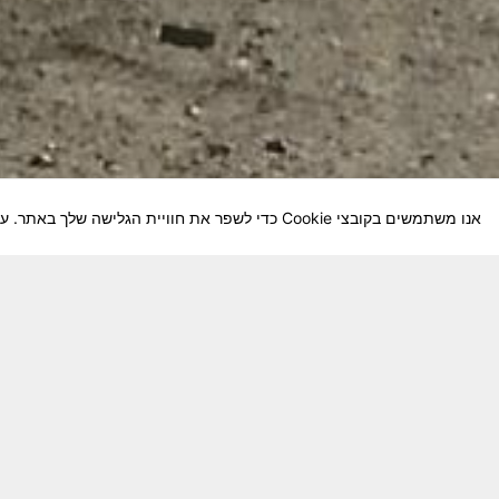
אנו משתמשים בקובצי Cookie כדי לשפר את חוויית הגלישה שלך באתר. על-ידי המשך השימוש באתר, אתה מסכים לשימוש שלנו בקובצי Cookie.
חבר יקר! האתר מטרתו שימור מורשת היחידה ו
באוקטובר חשיבותו של האתר מתעצמת.
האתר נמ
שתעזור לי ולחברים המסייעים בקידום האתר
המהו
בתודה מראש ניר כהן נייד – 050-5642288. נא עדכן אותי על תרומתך