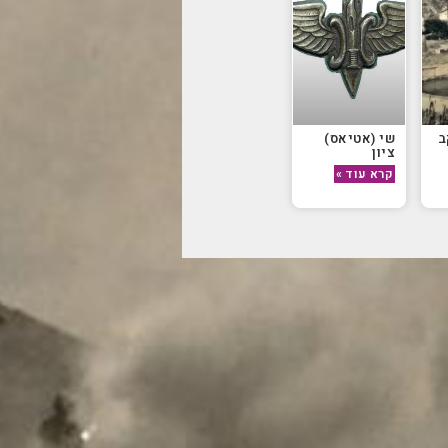
ב
שי (אטיאס)
ציון
קרא עוד »