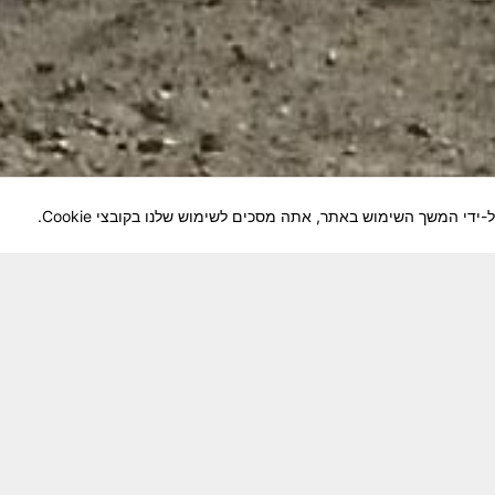
לוחמיה והנגשה למשפחות השכולות, לבוגרי היחידה, ולצי
צא בתנופה לשינויים ושידרוגים המחייבים השקעה נפשית 
וה מזכרת דיגיטלית חיה ונאמנה לחברים שנפלו ואנו נזכור