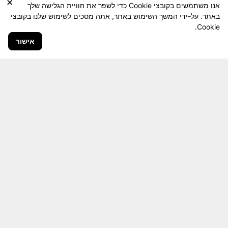
×
אנו משתמשים בקובצי Cookie כדי לשפר את חוויית הגלישה שלך
באתר. על-ידי המשך השימוש באתר, אתה מסכים לשימוש שלנו בקובצי
Cookie.
אישור
חבר יקר! האתר מטרתו שימור מורשת היחידה ולוחמיה
והנגשה למשפחות השכולות, לבוגרי היחידה, ולציבור
הרחב.
היום יותר מתמיד, אחרי משבר ה 7 באוקטובר
חשיבותו של האתר מתעצמת.
האתר נמצא בתנופה
לשינויים ושידרוגים המחייבים השקעה נפשית ותקציבית.
אודה לכם על כל תמיכה אפשרית שתעזור לי ולחברים