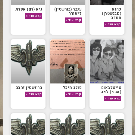
כהנא
ענבר (בורשטין)
גיא (רם) אפרת
(נובנשטרן)
ליאורה
קרא עוד »
חמדה
קרא עוד »
קרא עוד »
טייטלבאום
פולג מיכל
ברונשטין זהבה
(אבני) לאה
קרא עוד »
קרא עוד »
קרא עוד »