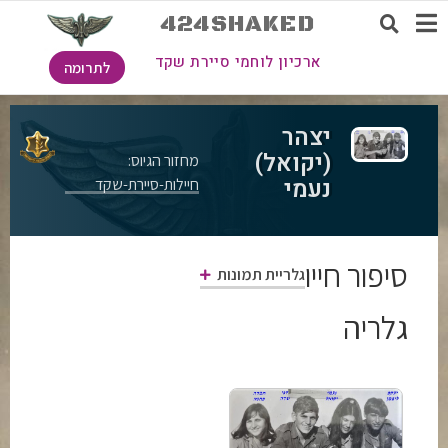
424SHAKED
ארכיון לוחמי סיירת שקד
לתרומה
יצהר
(יקואל)
מחזור הגיוס:
נעמי
חיילות-סיירת-שקד
סיפור חייו
גלריית תמונות
גלריה