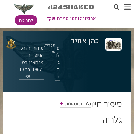
424SHAKED
ארכיון לוחמי סיירת שקד
לתרומה
כהן אמיר
תפקיד:
פ
מחזור
הדרכ
סמ"פ
לו
הגיוס:
ת:
ג
פברואר
נובמ
ה:
-1967
בר-19
ב
68
סיפור חייו
גלריית תמונות
גלריה