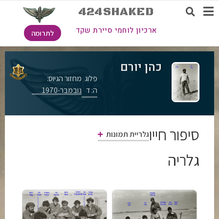
424SHAKED
ארכיון לוחמי סיירת שקד
לתרומה
כהן יורם
פלוג
מחזור הגיוס:
ה: ד
נובמבר-1970
סיפור חייו
גלריית תמונות
גלריה