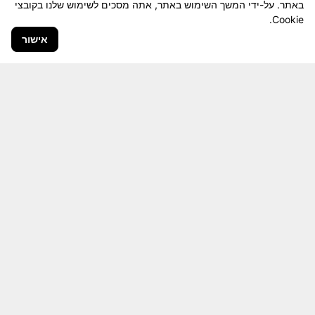
באתר. על-ידי המשך השימוש באתר, אתה מסכים לשימוש שלנו בקובצי
Cookie.
אישור
חבר יקר! האתר מטרתו שימור מורשת היחידה ולוחמיה
והנגשה למשפחות השכולות, לבוגרי היחידה, ולציבור
הרחב.
היום יותר מתמיד, אחרי משבר ה 7 באוקטובר
חשיבותו של האתר מתעצמת.
האתר נמצא בתנופה
לשינויים ושידרוגים המחייבים השקעה נפשית ותקציבית.
אודה לכם על כל תמיכה אפשרית שתעזור לי ולחברים
המסייעים בקידום האתר
המהווה מזכרת דיגיטלית חיה