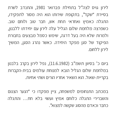
לירון גויס לצה”ל בתחילת פברואר 1981, והתנדב לשרת
בסיירת “שקד”, בתקופת שירותו הוא היה מסור לתפקידו,
התגלה כאמיץ ואחראי תחת אש, חבר טוב ולוחם טוב.
כשפרצה מלחמת שלום הגליל עלה לירון עם יחידתו ללבנון,
ולמרות שלא היה בעל דרגה, שימש כסמל מבצעים בחבורת
הפיקוד של סגן מפקד היחידה. כאשר נהרג הסגן, המשיך
לירון ללחום.
ביום כ’ בסיוון תשמ”ב (11.6.1982), נפל לירון בקרב בלבנון
במלחמת שלום הגליל הובא למנוחת עולמים בבית-הקברות
בקריית-שאול. הוא השאיר אחריו הורים ושתי אחיות.
במכתב התנחומים למשפחה, ציין מפקדו כי “הנער הצנום
והשברירי התגלה כלוחם אמיץ ועשוי בלא חת… והתגלה
כחבר וכאדם מהסוג שקשה למצוא”.