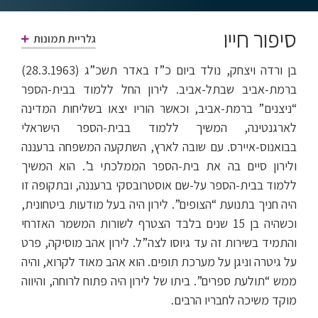
סיפור חייו
גלריית תמונות
בן ורדה ויצחק, נולד ביום כ”ז באדר תשכ”ג (28.3.1963)
ברמת-אביב שבתל-אביב. לירון החל ללמוד בבית-הספר
“ניצנים” ברמת-אביב, וכאשר הוריו יצאו בשליחות המדינה
לארגנטינה, המשיך ללמוד בבית-הספר הישראלי
בבואנוס-איירס. עם שובה לארץ, השתקעה המשפחה ברעננה
ולירון סיים בה את בית-הספר הממלכתי ב’. הוא המשיך
ללמוד בבית-הספר על-שם אוסטרובסקי ברעננה, ובתקופה זו
היה חניך בתנועת “הצופים”. לירון היה בעל מודעות ביטחונית,
וכשהיה בן 15 שנים בלבד הצטרף לשורות המשמר האזרחי
והתמיד בשירות זה עד גיוסו לצה”ל. לירון אהב מוסיקה, פרט
על גיטרה וניגן על מערכת תופים. הוא אהב מאוד לקרוא, והיה
ממש “תולעת ספרים”. ביתו של לירון היה פתוח לרוחה, והיווה
מוקד משיכה לחבריו הרבים.