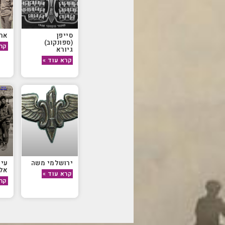
סייפן
ארו
(ספונקוב)
קרא
גיורא
קרא עוד »
ירושלמי משה
עין
אל
קרא עוד »
קרא