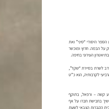
בראשון לציון למד בבית הספר היסודי “סיני” ואת
ק על הבמה. חרוץ ומוכשר
יאטרון העירוני בחיפה.
ים התנדב לשרת בסיירת “שקד”,
יעי לקרבותיה, הוא כ”ט
צע קשה – ורפאל, בתוקף
משיך בחבישת חברו על אף
בבית הקברות הצבאי לשעת