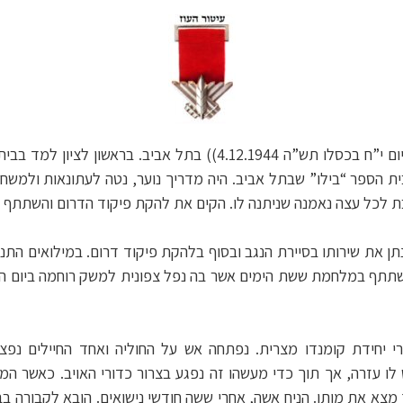
בן אברהם וחביבה. נולד ביום י”ח בכסלו תש”ה 4.12.1944)) בתל אביב. 
בבית הספר “בילו” שבתל אביב. היה מדריך נוער, נטה לעתונאות ולמשח
ת לכל עצה נאמנה שניתנה לו. הקים את להקת פיקוד הדרום והשתתף בת
יס לצה”ל בשנת 1963 ונתן את שירותו בסיירת הנגב ובסוף בלהקת פיקוד דרום. במילוא
שתתף במלחמת ששת הימים אשר בה נפל צפונית למשק רוחמה ביום הרב
י יחידת קומנדו מצרית. נפתחה אש על החוליה ואחד החיילים נפ
 לו עזרה, אך תוך כדי מעשהו זה נפגע בצרור כדורי האויב. כאשר ה
ך מצא את מותו. הניח אשה, אחרי ששה חודשי נישואים. הובא לקבורה 