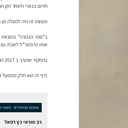
חירום בבארי ולאחר זמן ה
מעשהו זה היה למעלה מן המ
ב”ספר הגבורה” בהוצאת אג
אותו הרמטכ”ל לשבח. גם ב
בתחקיר שנערך ב 2017 הודגש כי צל”ש הרמטכ”ל שהוענק לרב טוראי רפאל (רפי) כץ ז”ל הומר לעיטור העוז.
(דף זה הוא חלק ממפעל הה
אותות ועיטורים - תאור 
רב טוראי כץ רפאל