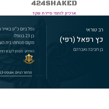
424SHAKED
ארכיון לוחמי סיירת שקד
נפל ביום כ"ט באייר תשכ"ז (7
רב טוראי
בן 23 בנופלו
כץ רפאל (רפי)
מקום מנוחתו בית העל
בן חביבה ואברהם
האירוע: מצפון לקבוץ רוח
מחזור הגיוס: אוגוסט-1963