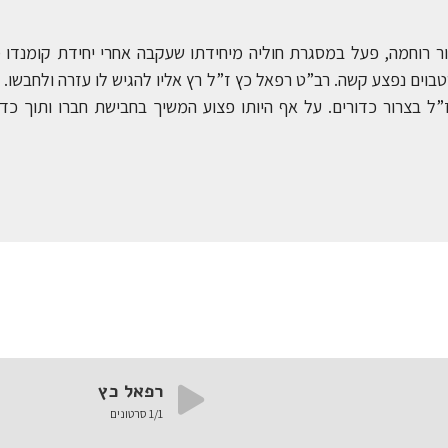
8 ביוני 1967 באזור רוחמה, פעל במסגרת חוליה מיחידתו שעקבה אחרי יחידת קומ
בוים נפצע קשה. רב”ט רפאל כץ ז”ל רץ אליו להגיש לו עזרה ולחבשו. 
ל בצרור כדורים. על אף היותו פצוע המשיך בחבישת חברו ותוך כדי
רפאל כץ
/1
1
סרטונים