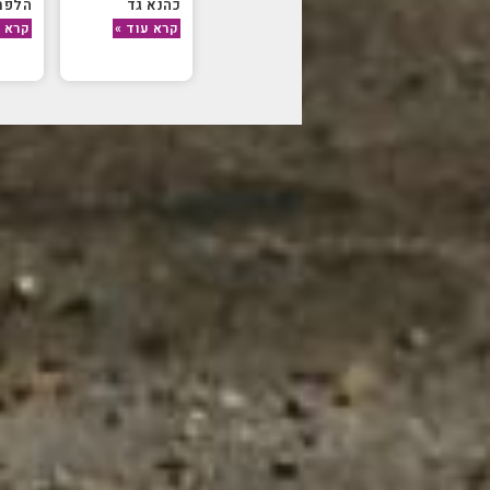
כהנא גד
הלפר
קרא עוד »
קרא ע