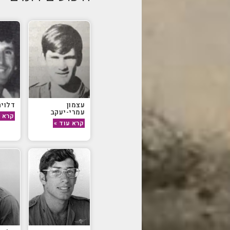
עצמון
דלויה
עמרי-יעקב
קרא ע
קרא עוד »