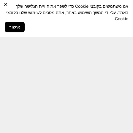
×
אנו משתמשים בקובצי Cookie כדי לשפר את חוויית הגלישה שלך
באתר. על-ידי המשך השימוש באתר, אתה מסכים לשימוש שלנו בקובצי
Cookie.
אישור
חבר יקר! האתר מטרתו שימור מורשת היחידה ולוחמיה
והנגשה למשפחות השכולות, לבוגרי היחידה, ולציבור
הרחב.
היום יותר מתמיד, אחרי משבר ה 7 באוקטובר
חשיבותו של האתר מתעצמת.
האתר נמצא בתנופה
לשינויים ושידרוגים המחייבים השקעה נפשית ותקציבית.
אודה לכם על כל תמיכה אפשרית שתעזור לי ולחברים