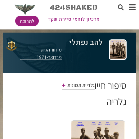
424SHAKED
ארכיון לוחמי סיירת שקד
לתרומה
להב נפתלי
מחזור הגיוס:
פברואר-1971
סיפור חייו
גלריית תמונות
גלריה