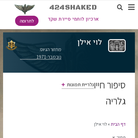
424SHAKED
ארכיון לוחמי סיירת שקד
לתרומה
לוי אילן
מחזור הגיוס:
נובמבר-1971
סיפור חייו
גלריית תמונות
גלריה
דף הבית
»
לוי אילן
מתוך:
א