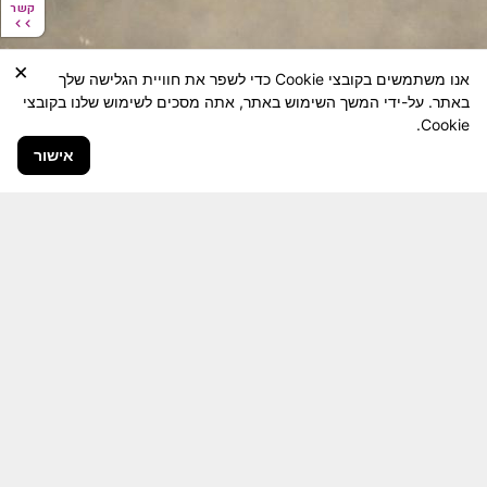
קשר
קשר
×
אנו משתמשים בקובצי Cookie כדי לשפר את חוויית הגלישה שלך
באתר. על-ידי המשך השימוש באתר, אתה מסכים לשימוש שלנו בקובצי
Cookie.
אישור
חבר יקר! האתר מטרתו שימור מורשת היחידה ולוחמיה
והנגשה למשפחות השכולות, לבוגרי היחידה, ולציבור
הרחב.
היום יותר מתמיד, אחרי משבר ה 7 באוקטובר
חשיבותו של האתר מתעצמת.
האתר נמצא בתנופה