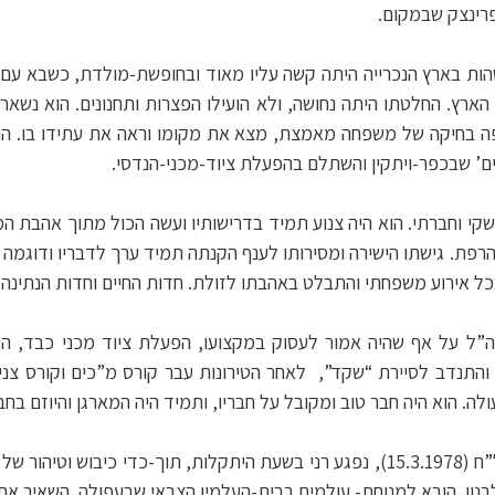
רינצק שבמקום.
שהות בארץ הנכרייה היתה קשה עליו מאוד ובחופשת-מולדת, כשבא עם א
ארץ. החלטתו היתה נחושה, ולא הועילו הפצרות ותחנונים. הוא נשאר 
יפה בחיקה של משפחה מאמצת, מצא את מקומו וראה את עתידו בו. הו
רים’ שבכפר-ויתקין והשתלם בהפעלת ציוד-מכני-הנדסי.
שקי וחברתי. הוא היה צנוע תמיד בדרישותיו ועשה הכול מתוך אהבת המ
רפת. גישתו הישירה ומסירותו לענף הקנתה תמיד ערך לדבריו ודוגמה לח
ל אירוע משפחתי והתבלט באהבתו לזולת. חדות החיים וחדות הנתינה ח
 גויס רני לצה”ל על אף שהיה אמור לעסוק במקצועו, הפעלת ציוד מכני כבד
התנדב לסיירת “שקד”, לאחר הטירונות עבר קורס מ”כים וקורס צניחה.
ה. הוא היה חבר טוב ומקובל על חבריו, ותמיד היה המארגן והיוזם בחב
ביום רביעי, ו’ באדר ב’ תשל”ח (15.3.1978), נפגע רני בשעת היתקלות, תוך-כדי כ
נון. הובא למנוחת- עולמים בבית-העלמין הצבאי שבעפולה. השאיר אחרי