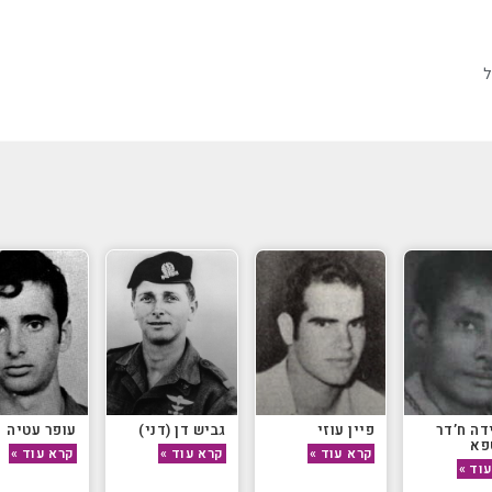
ל
דה ח’דר
פיין עוזי
גביש דן (דני)
עופר עטיה
פא
קרא עוד »
קרא עוד »
קרא עוד »
וד »