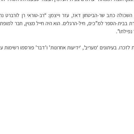
כולה כתב שר-הביטחון דאז, עזר וייצמן: “רב-טוראי רן לורברט נת
רת בבית-הספר למ”כים, חיל-הרגלים. הוא היה חייל מצוין, חבר למופת ו
נפילתו”.
זכרו. בעיתונים ‘מעריב’, ‘ידיעות אחרונות’ ו’דבר’ פורסמו רשימות על 