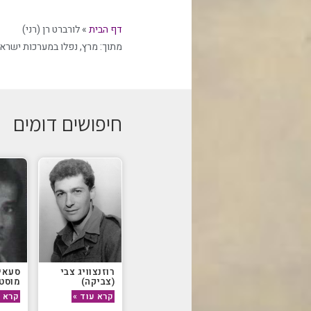
דף הבית
»
לורברט רן (רני)
מתוך:
מרץ
,
נפלו במערכות ישרא
חיפושים דומים
רוזנצוויג צבי
סעאי
(צביקה)
מוסט
קרא עוד »
קרא ע