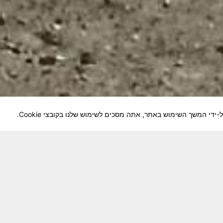
לוחמיה והנגשה למשפחות השכולות, לבוגרי היחידה, ולצי
צא בתנופה לשינויים ושידרוגים המחייבים השקעה נפשית 
וה מזכרת דיגיטלית חיה ונאמנה לחברים שנפלו ואנו נזכור