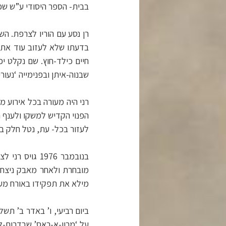
בבית- הספר היסודי ע”ש שפ
רן נסע עם הוריו לצרפת. ה
בדעתו שלא לעזוב עוד את ה
חיים כילד-חוץ. שם נקלט 
שבנוה-איתן ובפנימייה ‘נעו
רני היה מעורה בכל אירוע מ
הפנוי הקדיש למשקו ולענף ה
לעזור בכל- עת, נטל חלק בכ
בנובמבר 1976
מובחרת ולאחר מאבק ניצח ו
מילא את תפקידו באורח מעול
על ‘מרון-א-ראס’ שבדרום-לב