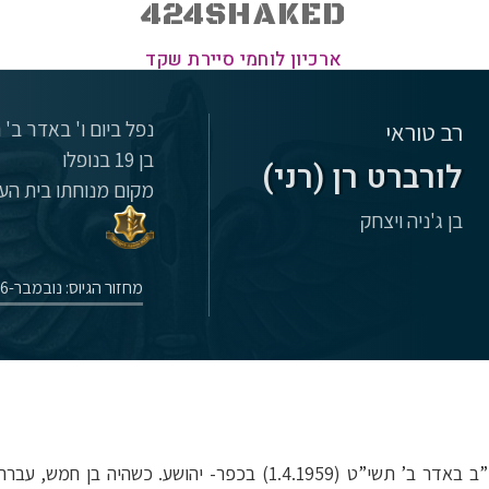
424SHAKED
ארכיון לוחמי סיירת שקד
נפל ביום ו' באדר ב' תשל"ח (
רב טוראי
בן 19 בנופלו
לורברט רן (רני)
מקום מנוחתו בית הע
בן ג'ניה ויצחק
מחזור הגיוס: נובמבר-1976
בן יצחק וג’ניה. נולד ביום כ”ב באדר ב’ תשי”ט (1.4.1959) בכפר- יה