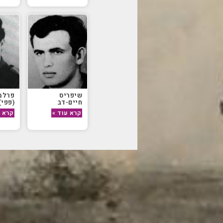
שיפריס
פרלמ
חיים-דב
(פפי)
קרא עוד »
קרא ע