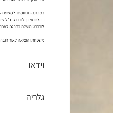
במכתב-תנחומים למשפחה הש
רב-טוראי רן לורברט ז”ל שי
לורברט הועלה בדרגה לאחר 
משפחתו הוציאה לאור חוברת ל
וידאו
גלריה