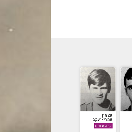
עצמון
עמרי-יעקב
קרא עוד »