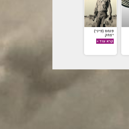
פנחס (פיני)
יצחק
קרא עוד »