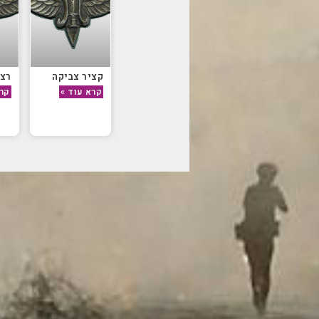
קציר צביקה
רצו
קרא עוד »
קרא