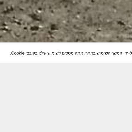
לוחמיה והנגשה למשפחות השכולות, לבוגרי היחידה, ולצי
צא בתנופה לשינויים ושידרוגים המחייבים השקעה נפשית 
וה מזכרת דיגיטלית חיה ונאמנה לחברים שנפלו ואנו נזכור