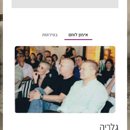
אימון לוחם
בטירונות
גלריה