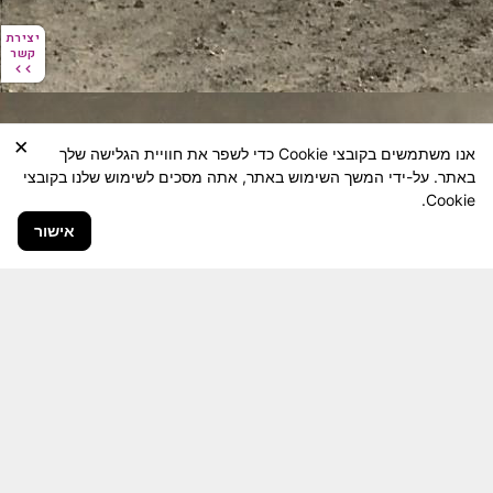
יצירת
יצירת
קשר
קשר
×
אנו משתמשים בקובצי Cookie כדי לשפר את חוויית הגלישה שלך
באתר. על-ידי המשך השימוש באתר, אתה מסכים לשימוש שלנו בקובצי
Cookie.
אישור
חבר יקר! האתר מטרתו שימור מורשת היחידה ולוחמיה
והנגשה למשפחות השכולות, לבוגרי היחידה, ולציבור