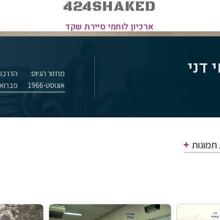
424SHAKED
ארכיון לוחמי סיירת שקד
 דני
מחזור הגיוס:
הדרכת
אוגוסט-1966
פברואר-9
 תמונות