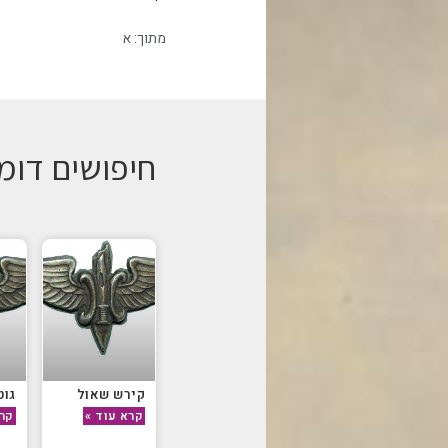
מתוך:
א
חיפושים דומ
קירש שאול
גוט
קרא עוד »
קרא