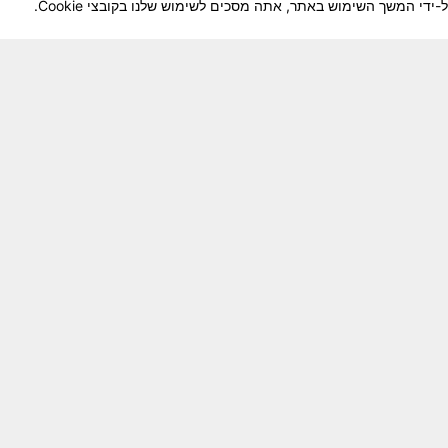
לוחמיה והנגשה למשפחות השכולות, לבוגרי היחידה, ולצי
צא בתנופה לשינויים ושידרוגים המחייבים השקעה נפשית 
וה מזכרת דיגיטלית חיה ונאמנה לחברים שנפלו ואנו נזכור
לתרומה