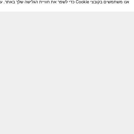
אנו משתמשים בקובצי Cookie כדי לשפר את חוויית הגלישה שלך באתר. על-ידי המשך השימוש באתר, אתה מסכים לשימוש שלנו בקובצי Cookie.
חבר יקר! האתר מטרתו שימור מורשת היחידה ו
באוקטובר חשיבותו של האתר מתעצמת.
האתר נמ
שתעזור לי ולחברים המסייעים בקידום האתר
המהו
בתודה מראש ניר כהן נייד – 050-5642288. נא עדכן אותי על תרומתך
דף הבית
יצירת קשר