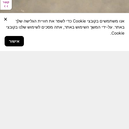
קשר
קשר
×
אנו משתמשים בקובצי Cookie כדי לשפר את חוויית הגלישה שלך
באתר. על-ידי המשך השימוש באתר, אתה מסכים לשימוש שלנו בקובצי
Cookie.
אישור
חבר יקר! האתר מטרתו שימור מורשת היחידה ולוחמיה
והנגשה למשפחות השכולות, לבוגרי היחידה, ולציבור
הרחב.
היום יותר מתמיד, אחרי משבר ה 7 באוקטובר
חשיבותו של האתר מתעצמת.
האתר נמצא בתנופה