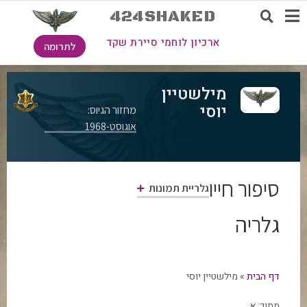
424SHAKED
ארכיון לוחמי סיירת שקד
לתרומה
מילשטיין
יוסי
מחזור הגיוס:
אוגוסט-1968
סיפור חייו
גלריית תמונות
גלריה
דף הבית
»
מילשטיין יוסי
מתוך:
א