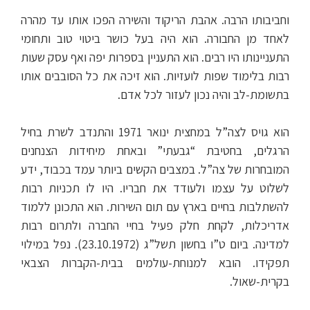
וחביבותו הרבה. אהבת הריקוד והשירה הפכו אותו עד מהרה
לאחד מן החבורה. הוא היה בעל כושר ביטוי טוב ותחומי
התעניינותו היו רבים. הוא התעניין בספרות יפה ואף עסק שעות
רבות בלימוד שפות לועזיות. הוא זיכה את כל הסובבים אותו
בתשומת-לב והיה נכון לעזור לכל אדם.
הוא גויס לצה”ל במחצית ינואר 1971 והתנדב לשרת בחיל
הרגלים, בחטיבת “גבעתי” ובאחת מיחידות הצנחנים
המובחרות של צה”ל. במצבים הקשים ביותר עמד בכבוד, ידע
לשלוט על עצמו ולעודד את חבריו. היו לו תכניות רבות
להשתלבות בחיים בארץ עם תום השירות. הוא התכונן ללמוד
אדריכלות, לקחת חלק פעיל בחיי החברה ולתרום רבות
למדינה. ביום ט”ו בחשון תשל”ג (23.10.1972). נפל במילוי
תפקידו. הובא למנוחת-עולמים בבית-הקברות הצבאי
בקרית-שאול.