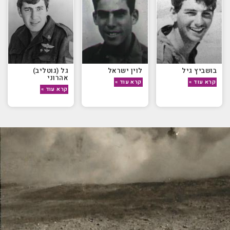
בושביץ גיל
לוין ישראל
גל (גוטליב)
אהרוני
קרא עוד »
קרא עוד »
קרא עוד »