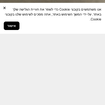
×
אנו משתמשים בקובצי Cookie כדי לשפר את חוויית הגלישה שלך
באתר. על-ידי המשך השימוש באתר, אתה מסכים לשימוש שלנו בקובצי
Cookie.
אישור
חבר יקר! האתר מטרתו שימור מורשת היחידה ולוחמיה
והנגשה למשפחות השכולות, לבוגרי היחידה, ולציבור
הרחב.
היום יותר מתמיד, אחרי משבר ה 7 באוקטובר
חשיבותו של האתר מתעצמת.
האתר נמצא בתנופה
לשינויים ושידרוגים המחייבים השקעה נפשית ותקציבית.