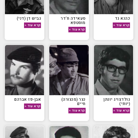
כהנא גד
סעאידה ח’דר
גביש דן (דני)
מוסטפא
קרא עוד »
קרא עוד »
קרא עוד »
גולדצויג יונתן
נצר (מנצורה)
אבן-פז אברהם
(יותי)
חיים
קרא עוד »
קרא עוד »
קרא עוד »