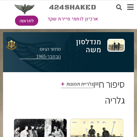
424SHAKED
ארכיון לוחמי סיירת שקד
לתרומה
מנדלסון
משה
מחזור הגיוס:
נובמבר-1965
סיפור חייו
גלריית תמונות
גלריה