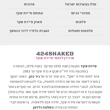
נפלו במערכות ישראל
אזכרות
מחזורי הגיוס
עמותת סיירת שקד
פלוגות
פארק סיירת שקד
מלחמות ופעולות
העברת הלפיד לדור ההמשך
424SHAKED
ארכיון לוחמי סיירת שקד
סיירת שקד
הוקמה בשנת 1955 ופורקה בשנת 1978, המשיכה
במתכונת גדוד חיר”מ שנקרא גדוד שקד עד 1983
.
אתר לוחמי סיירת “שקד”, הינו אתר פרטי של
ניר כהן
, האתר הוקם
במטרה לשמר את מורשת היחידה ולוחמיה, וכדי להנגישה למשפחות
השכולות, לבוגרי היחידה ומשפחותיהם ולציבור הרחב. אני מקדיש באתר
מקום נכבד וראוי להנצחת זכרם של לוחמי סיירת שקד אשר נפלו במהלך
שרותם הצבאי. לצורך כך ירוכזו באתר צילומים, סרטים ויצירות אחרות
הקשורות למורשת סיירת שקד, יחידה 424 וללוחמיה.
ברשימות חברי
המחזורים נעזרתי
בשלמה ולדמן
.