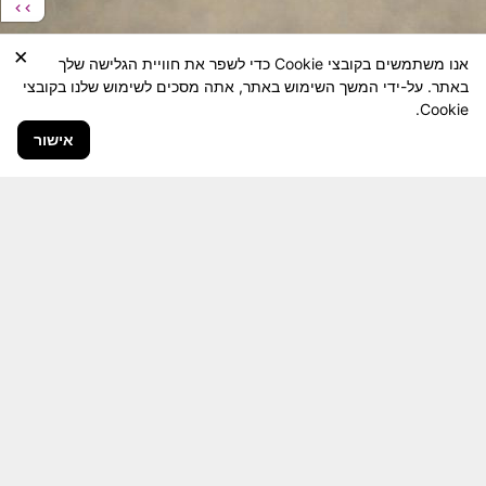
×
אנו משתמשים בקובצי Cookie כדי לשפר את חוויית הגלישה שלך
באתר. על-ידי המשך השימוש באתר, אתה מסכים לשימוש שלנו בקובצי
Cookie.
אישור
חבר יקר! האתר מטרתו שימור מורשת היחידה ולוחמיה
והנגשה למשפחות השכולות, לבוגרי היחידה, ולציבור
הרחב.
היום יותר מתמיד, אחרי משבר ה 7 באוקטובר
חשיבותו של האתר מתעצמת.
האתר נמצא בתנופה
לשינויים ושידרוגים המחייבים השקעה נפשית ותקציבית.