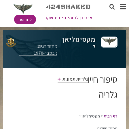
424SHAKED
ארכיון לוחמי סיירת שקד
לתרומה
מקסימליאן
י
מחזור הגיוס:
נובמבר-1970
סיפור חייו
גלריית תמונות
גלריה
דף הבית
»
מקסימליאן י
מתוך:
חיילים